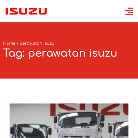
Home
»
perawatan isuzu
Tag: perawatan isuzu