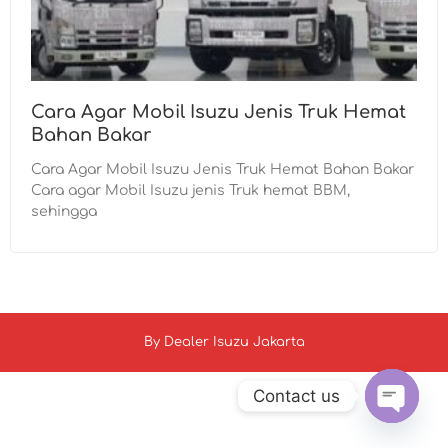
Cara Agar Mobil Isuzu Jenis Truk Hemat
Bahan Bakar
Cara Agar Mobil Isuzu Jenis Truk Hemat Bahan Bakar
Cara agar Mobil Isuzu jenis Truk hemat BBM,
sehingga
By
Dealer Isuzu Jakarta
Contact us
Open c