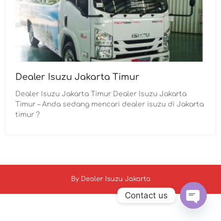
Dealer Isuzu Jakarta Timur
Dealer Isuzu Jakarta Timur Dealer Isuzu Jakarta
Timur – Anda sedang mencari dealer isuzu di Jakarta
timur ?
By
Dealer Isuzu Jakarta
Contact us
Open c