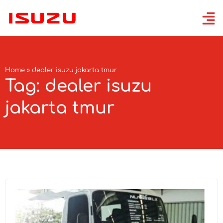
Home
»
dealer isuzu jakarta tmur
Tag: dealer isuzu
jakarta tmur