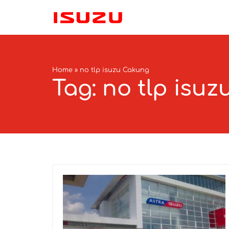
Home
»
no tlp isuzu Cakung
Tag: no tlp isu