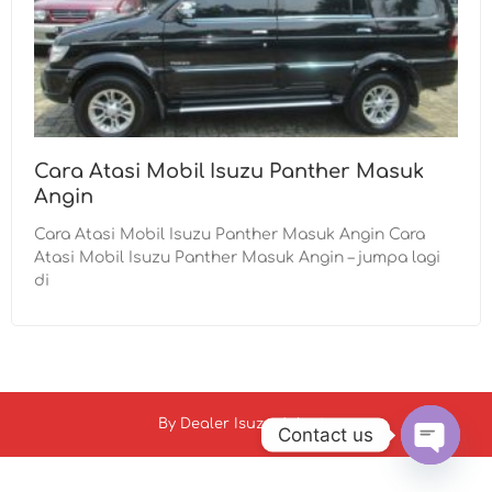
Cara Atasi Mobil Isuzu Panther Masuk
Angin
Cara Atasi Mobil Isuzu Panther Masuk Angin Cara
Atasi Mobil Isuzu Panther Masuk Angin – jumpa lagi
di
By
Dealer Isuzu Jakarta
Contact us
Open c