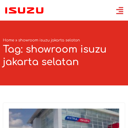
Home
»
showroom isuzu jakarta selatan
Tag: showroom isuzu
jakarta selatan