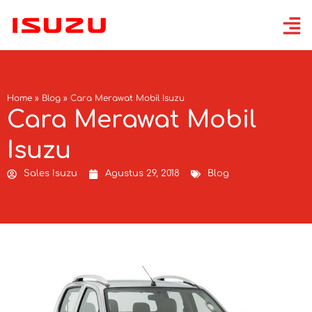
Home
»
Blog
»
Cara Merawat Mobil Isuzu
Cara Merawat Mobil
Isuzu
Sales Isuzu
Agustus 29, 2018
Blog