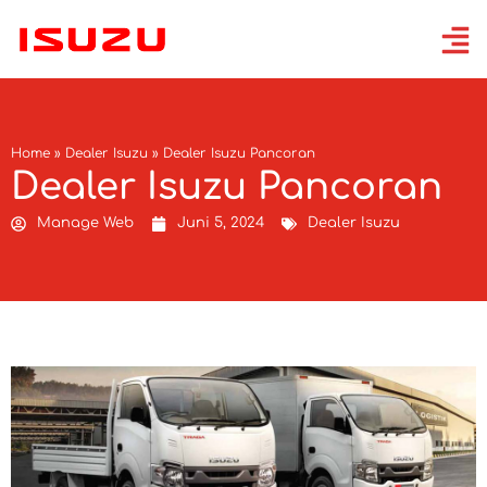
Home
»
Dealer Isuzu
»
Dealer Isuzu Pancoran
Dealer Isuzu Pancoran
Manage Web
Juni 5, 2024
Dealer Isuzu