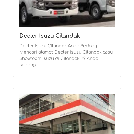
Dealer Isuzu Cilandak
Dealer Isuzu Cilandak Anda Sedang
Mencari alamat Dealer Isuzu Cilandak atau
Showroom isuzu di Cilandak ?? Anda
sedang