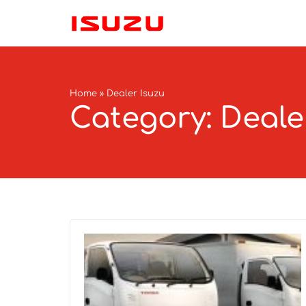
Home
»
Dealer Isuzu
Category: Deale